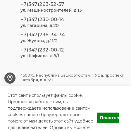
+7(347)263-52-57
ул. Машиностроителей, д.13
+7(347)230-00-14
ул. Гагарина, д.20
+7(347)236-34-34
ул. Жукова, д.11/2
+7(347)232-00-12
ул. Шафиева, д.8/1
450075, Республика Башкортостан, г. Уфа, проспект
Октября, д. 105/3
Этот сайт использует файлы cookie.
ufa.sp2@doctorrb.ru
Продолжая работу с ним, вы
подтверждаете использование сайтом
cookies вашего браузера, которые
Понятно
ГБУЗ РБ Стоматологическая поликлиника №2 г. Уфа
помогают нам делать этот сайт удобнее
для пользователей. Однако вы можете