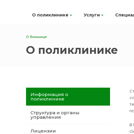
О поликлинике
Услуги
Специа
О больнице
О поликлинике
С
Информация о
со
поликлинике
те
по
Структура и органы
управления
В 
Лицензии
Ок