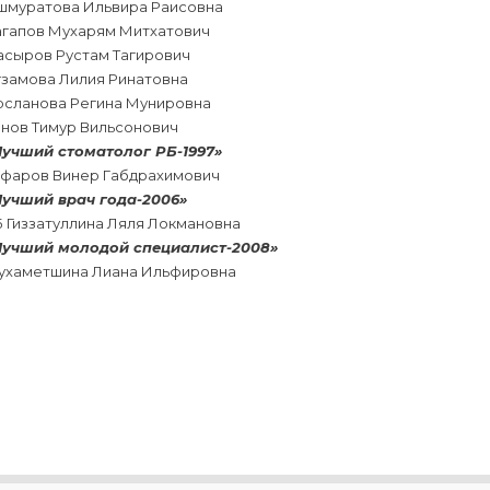
шмуратова Ильвира Раисовна
агапов Мухарям Митхатович
асыров Рустам Тагирович
гзамова Лилия Ринатовна
рсланова Регина Мунировна
анов Тимур Вильсонович
Лучший стоматолог РБ-1997»
афаров Винер Габдрахимович
Лучший врач года-2006»
 Гиззатуллина Ляля Локмановна
Лучший молодой специалист-2008»
ухаметшина Лиана Ильфировна