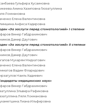
санбаева Гульфира Хусаиновна
икеева Амина Хазиповна Гиззатуллина
яля Локмановна
каченко Елена Валентиновна
илимшина Анфиса Кадировна
рден «За заслуги перед стоматологией» I степени
афаров Винер Габдрахимович
акимов Дамир Даутович
рден «За заслуги перед стоматологией» II степени
афаров Винер Габдрахимович
акимов Дамир Даутович
агапов Мухарям Мидхатович
каченко Елена Валентиновна
амматов Вадим Фларидович
ирзагулов Наиль Хадиевич
Кандидаты медицинских наук»
афаров Винер Габдрахимович
изатуллина Эльвира Рафиковна
иззатуллина Ляля Локмановна
ухаметшина Лиана Ильфировна