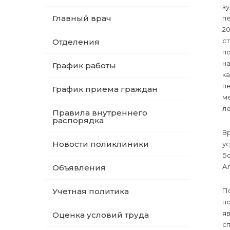
зу
Главный врач
пе
20
с
Отделения
п
на
График работы
к
п
График приема граждан
м
ле
Правила внутреннего
распорядка
В
Новости поликлиники
ус
Б
А
Объявления
Учетная политика
По
п
я
Оценка условий труда
сп