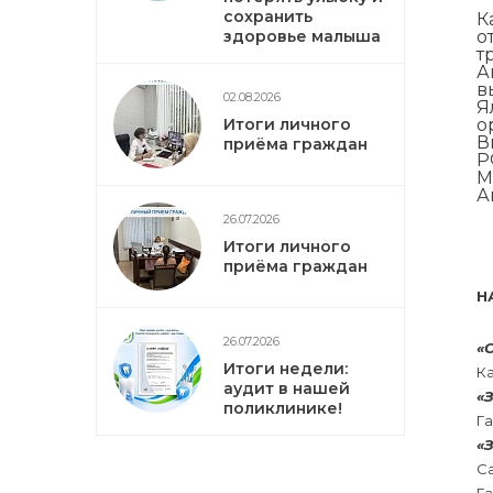
сохранить
К
здоровье малыша
о
т
А
в
02.08.2026
Я
Итоги личного
о
В
приёма граждан
Р
М
А
26.07.2026
Итоги личного
приёма граждан
Н
26.07.2026
«
Итоги недели:
К
аудит в нашей
«
поликлинике!
Г
«
С