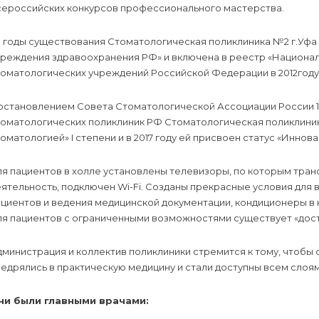
сероссийских конкурсов профессионального мастерства.
а годы существования Стоматологическая поликлиника №2 г.Уфа
чреждения здравоохранения РФ» и включена в реестр «Национал
томатологических учреждений Российской Федерации в 2012году
остановлением Совета Стоматологической Ассоциации России 19
томатологических поликлиник РФ Стоматологическая поликлиник
оматологией» I степени и в 2017 году ей присвоен статус «Иннов
ля пациентов в холле установлены телевизоры, по которым тра
ятельность, подключен Wi-Fi. Созданы прекрасные условия для
циентов и ведения медицинской документации, кондиционеры в 
ля пациентов с ограниченными возможностями существует «дост
дминистрация и коллектив поликлиники стремится к тому, чтоб
едрялись в практическую медицину и стали доступны всем слоя
ни были главными врачами: