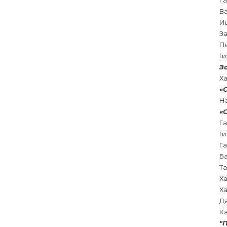
Г
В
И
З
П
Г
З
Х
«
Н
«
Г
Г
Га
Б
Т
Х
Х
Д
К
"