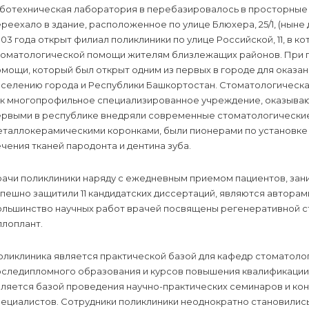
ботехническая лаборатория в перебазировалось в просторные к
реехало в здание, расположенное по улице Блюхера, 25/1, (ныне
03 года открыт филиал поликлиники по улице Российской, 11, в
томатологической помощи жителям близлежащих районов. При 
омощи, который был открыт одним из первых в городе для оказ
селению города и Республики Башкортостан. Стоматологическа
ак многопрофильное специализированное учреждение, оказываю
ервыми в республике внедряли современные стоматологически
еталлокерамическими коронками, были пионерами по установке
чения тканей пародонта и дентина зуба.
рачи поликлиники наряду с ежедневным приемом пациентов, зан
пешно защитили 11 кандидатских диссертаций, являются авторам
ольшинство научных работ врачей посвящены регенеративной 
ллоплант.
ликлиника является практической базой для кафедр стоматолог
оследипломного образования и курсов повышения квалификации
вляется базой проведения научно-практических семинаров и ко
ециалистов. Сотрудники поликлиники неоднократно становились