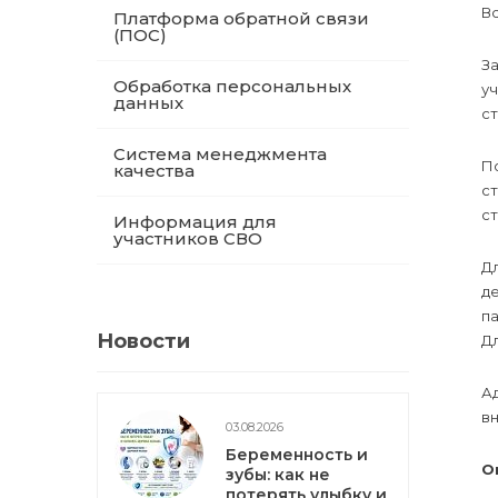
В
Платформа обратной связи
(ПОС)
З
Обработка персональных
у
данных
с
Система менеджмента
П
качества
с
ст
Информация для
участников СВО
Д
де
па
Новости
Д
А
вн
03.08.2026
Беременность и
О
зубы: как не
потерять улыбку и