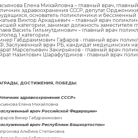
асьянова Елена Михайловна – главный врач, главный
тличник здравоохранения СССР, депутат Орджоники
рудящихся, основатель поликлиники и бессменный р
катьев Виктор Аркадьевич – главный врач поликлиник
ысшей категории, занимал должность заместителя гла
лаев Василь Гильмутдинович – главный врач поликлин
ртопед 1 категории.
инер Габдрахимович Гафаров - главный врач поликл
Ф, Заслуженный врач РБ, кандидат медицинских нау
арат Марсельевич Закирьянов - главный врач поликли
йрат Назипович Шарафутдинов - главный врач поликл
АГРАДЫ, ДОСТИЖЕНИЯ, ПОБЕДЫ:
Отличник здравоохранения СССР»
асьянова Елена Михайловна
Заслуженный врач Российской Федерации»
афаров Винер Габдрахимович
Заслуженный врач Республики Башкортостан»
апронова Альбина Степановна