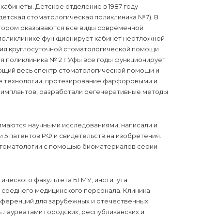
абинеты. Детское отделение в 1987 году
 детская стоматологическая поликлиника №7). В
 котором оказываются все виды современной
поликлинике функционирует кабинет неотложной
ания круглосуточной стоматологической помощи
я поликлиника № 2 г.Уфы все годы функционирует
щий весь спектр стоматологической помощи и
е технологии: протезирование фарфоровыми и
 имплантов, разработали регенеративные методы
имаются научными исследованиями, написали и
и 5 патентов РФ и свидетельств на изобретения.
стоматологии с помощью биоматериалов серии
ического факультета БГМУ, института
 среднего медицинского персонала. Клиника
нференций для зарубежных и отечественных
 лауреатами городских, республиканских и