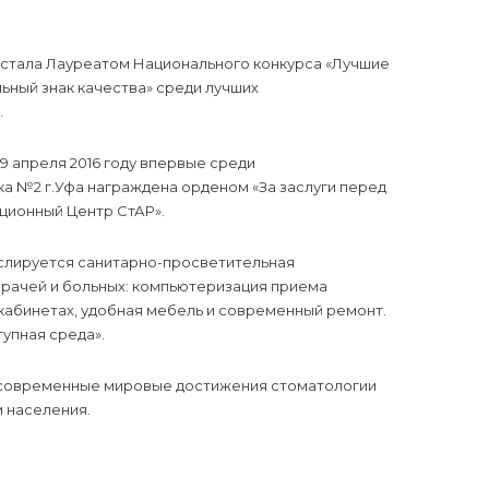
 стала Лауреатом Национального конкурса «Лучшие
ьный знак качества» среди лучших
.
 апреля 2016 году впервые среди
а №2 г.Уфа награждена орденом «За заслуги перед
ационный Центр СтАР».
нслируется санитарно-просветительная
 врачей и больных: компьютеризация приема
кабинетах, удобная мебель и современный ремонт.
упная среда».
ы современные мировые достижения стоматологии
м населения.