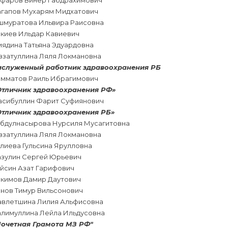
афаров Винер Габдрахимович
агапов Мухарям Мидхатович
шмуратова Ильвира Раисовна
акиев Ильдар Кавиевич
иядина Татьяна Эдуардовна
иззатуллина Ляля Локмановна
аслуженный работник здравоохранения РБ
амматов Раиль Ибрагимович
Отличник здравоохранения РФ»
асибуллин Фарит Суфиянович
Отличник здравоохранения РБ»
абдулнасырова Нурсиля Мусагитовна
иззатуллина Ляля Локмановна
лиева Гульсина Ярулловна
азулин Сергей Юрьевич
айсин Азат Гарифович
акимов Дамир Даутович
анов Тимур Вильсонович
авлетшина Лилия Альфисовна
алимуллина Лейла Ильдусовна
Почетная Грамота МЗ РФ"