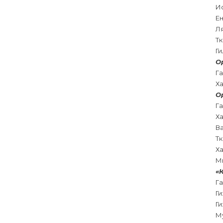
И
Ен
Л
Т
Г
О
Г
Х
О
Г
Х
В
Т
Х
М
«
Г
Г
Г
М