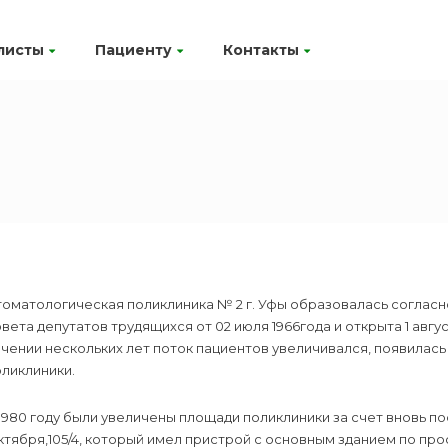
листы
Пациенту
Контакты
томатологическая поликлиника № 2 г. Уфы образовалась соглас
вета депутатов трудящихся от 02 июля 1966года и открыта 1 авгус
чении нескольких лет поток пациентов увеличивался, появилас
ликлиники.
1980 году были увеличены площади поликлиники за счет вновь п
тября,105/4, который имел пристрой с основным зданием по про