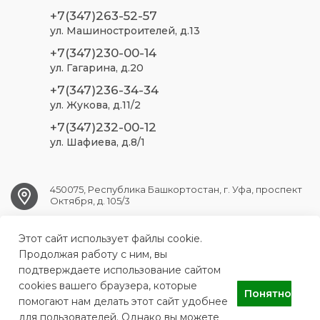
+7(347)263-52-57
ул. Машиностроителей, д.13
+7(347)230-00-14
ул. Гагарина, д.20
+7(347)236-34-34
ул. Жукова, д.11/2
+7(347)232-00-12
ул. Шафиева, д.8/1
450075, Республика Башкортостан, г. Уфа, проспект
Октября, д. 105/3
Этот сайт использует файлы cookie.
ufa.sp2@doctorrb.ru
Продолжая работу с ним, вы
подтверждаете использование сайтом
cookies вашего браузера, которые
Понятно
ГБУЗ РБ Стоматологическая поликлиника №2 г. Уфа
помогают нам делать этот сайт удобнее
для пользователей. Однако вы можете