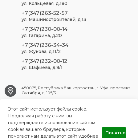
ул. Кольцевая, д.180
+7(347)263-52-57
ул. Машиностроителей, д.13
+7(347)230-00-14
ул. Гагарина, д.20
+7(347)236-34-34
ул. Жукова, д.11/2
+7(347)232-00-12
ул. Шафиева, д.8/1
450075, Республика Башкортостан, г. Уфа, проспект
Октября, д. 105/3
ufa.sp2@doctorrb.ru
Этот сайт использует файлы cookie.
Продолжая работу с ним, вы
подтверждаете использование сайтом
cookies вашего браузера, которые
Понятно
ГБУЗ РБ Стоматологическая поликлиника №2 г. Уфа
помогают нам делать этот сайт удобнее