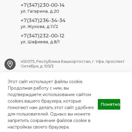
+7(347)230-00-14
ул. Гагарина, д.20
+7(347)236-34-34
ул. Жукова, д.11/2
+7(347)232-00-12
ул. Шафиева, д.8/1
450075, Республика Башкортостан, г. Уфа, проспект
Октября, д. 105/3
Этот сайт использует файлы cookie.
ufa.sp2@doctorrb.ru
Продолжая работу с ним, вы
подтверждаете использование сайтом
cookies вашего браузера, которые
Понятно
ГБУЗ РБ Стоматологическая поликлиника №2 г. Уфа
помогают нам делать этот сайт удобнее
для пользователей. Однако вы можете
запретить сохранение файлов cookie в
настройках своего браузера.