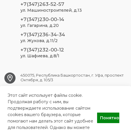
+7(347)263-52-57
ул. Машиностроителей, д.13
+7(347)230-00-14
ул. Гагарина, д.20
+7(347)236-34-34
ул. Жукова, д.11/2
+7(347)232-00-12
ул. Шафиева, д.8/1
450075, Республика Башкортостан, г. Уфа, проспект
Октября, д. 105/3
Этот сайт использует файлы cookie.
ufa.sp2@doctorrb.ru
Продолжая работу с ним, вы
подтверждаете использование сайтом
cookies вашего браузера, которые
Понятно
ГБУЗ РБ Стоматологическая поликлиника №2 г. Уфа
помогают нам делать этот сайт удобнее
для пользователей. Однако вы можете