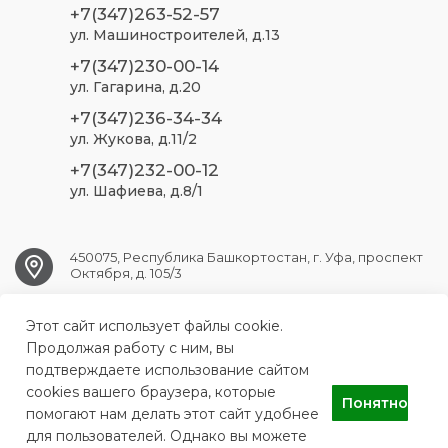
+7(347)263-52-57
ул. Машиностроителей, д.13
+7(347)230-00-14
ул. Гагарина, д.20
+7(347)236-34-34
ул. Жукова, д.11/2
+7(347)232-00-12
ул. Шафиева, д.8/1
450075, Республика Башкортостан, г. Уфа, проспект
Октября, д. 105/3
Этот сайт использует файлы cookie.
ufa.sp2@doctorrb.ru
Продолжая работу с ним, вы
подтверждаете использование сайтом
cookies вашего браузера, которые
Понятно
ГБУЗ РБ Стоматологическая поликлиника №2 г. Уфа
помогают нам делать этот сайт удобнее
для пользователей. Однако вы можете