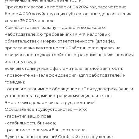
уличенных в нелегальной занятости.
Проходят Массовые проверки. За 2024 год:рассмотрено
более 4 000 хозяйствующих субъектов;выведено из «тени»
свыше 39 000 человек.
Комиссия ставит задачу — донести до каждого:
Работодателей: о требованиях ТК РФ, налоговых
обязательствах и мерах ответственности (штрафы,
приостановка деятельности). Работников: о правах на
официальное трудоустройство, страховую пенсию, пособия
и защиту в суде.
Если вы столкнулись с фактами нелегальной занятости:
- позвоните на «Телефон доверия» (для работодателей и
граждан);
- оставьте анонимное обращение в «Почту доверия» (ящики
установлены в администрациях муниципалитетов).
Вместе мы сделаем рынок труда честным!
Официальное трудоустройство — это:
- гарантия ваших прав;
- стабильность бизнеса;
- развитие экономики Башкортостана.
Будьте законопослушны! Сообщайте о нарушениях!