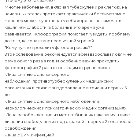
*Почему это так важно?*
Многие заболевания, включая туберкулез и рак легких, на
начальных этапах протекают практически бессимптомно.
Человек может чувствовать себя хорошо, не замечать
кашля или слабости, а болезнь в это время уже
развивается. Флюорография помогает "увидеть" проблему
до того, как она станет серьезной угрозой.
*Кому нужно проходить флюорографию?*
Это исследование рекомендуется всем взрослым людям не
реже одного раза в год. И особенно важно проходить
флюорографию 2 раза в год людям в группе риска:
-Лица снятые с диспансерного
наблюдения противотурберкулезных медицинских
организация в связи с выздоровление в течении первых 3
лет
-Лица снятые с диспансерного наблюдения в
наркологических и психиатрических мед-их организациях.
-Лица освобожденные из мест отбывания наказания в виде
лишения свободы или из под стражей – первые 2 года после
освобождения
-Лица с ВИЧ инфекцией