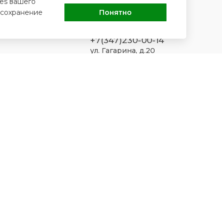
ies вашего
+7(347)263-52-57
 сохранение
Понятно
ул. Машиностроителей,
д.13
+7(347)230-00-14
ул. Гагарина, д.20
+7(347)236-34-34
ул. Жукова, д.11/2
+7(347)232-00-12
ул. Шафиева, д.8/1
450075, Республика
Башкортостан, г. Уфа,
проспект Октября, д.
105/3
ufa.sp2@doctorrb.ru