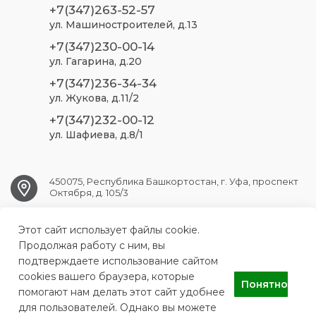
+7(347)263-52-57
ул. Машиностроителей, д.13
+7(347)230-00-14
ул. Гагарина, д.20
+7(347)236-34-34
ул. Жукова, д.11/2
+7(347)232-00-12
ул. Шафиева, д.8/1
450075, Республика Башкортостан, г. Уфа, проспект
Октября, д. 105/3
Этот сайт использует файлы cookie.
ufa.sp2@doctorrb.ru
Продолжая работу с ним, вы
подтверждаете использование сайтом
cookies вашего браузера, которые
Понятно
ГБУЗ РБ Стоматологическая поликлиника №2 г. Уфа
помогают нам делать этот сайт удобнее
для пользователей. Однако вы можете