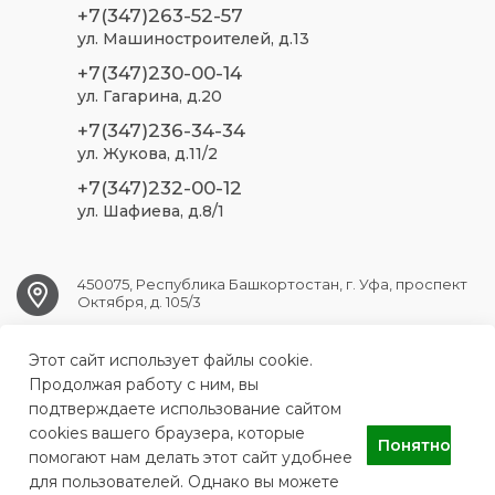
+7(347)263-52-57
ул. Машиностроителей, д.13
+7(347)230-00-14
ул. Гагарина, д.20
+7(347)236-34-34
ул. Жукова, д.11/2
+7(347)232-00-12
ул. Шафиева, д.8/1
450075, Республика Башкортостан, г. Уфа, проспект
Октября, д. 105/3
Этот сайт использует файлы cookie.
ufa.sp2@doctorrb.ru
Продолжая работу с ним, вы
подтверждаете использование сайтом
cookies вашего браузера, которые
Понятно
ГБУЗ РБ Стоматологическая поликлиника №2 г. Уфа
помогают нам делать этот сайт удобнее
для пользователей. Однако вы можете