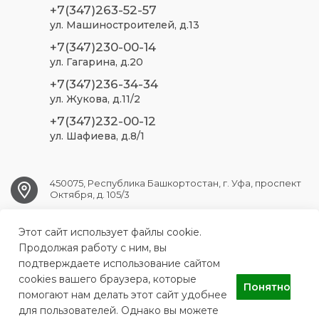
+7(347)263-52-57
ул. Машиностроителей, д.13
+7(347)230-00-14
ул. Гагарина, д.20
+7(347)236-34-34
ул. Жукова, д.11/2
+7(347)232-00-12
ул. Шафиева, д.8/1
450075, Республика Башкортостан, г. Уфа, проспект
Октября, д. 105/3
Этот сайт использует файлы cookie.
ufa.sp2@doctorrb.ru
Продолжая работу с ним, вы
подтверждаете использование сайтом
cookies вашего браузера, которые
Понятно
ГБУЗ РБ Стоматологическая поликлиника №2 г. Уфа
помогают нам делать этот сайт удобнее
для пользователей. Однако вы можете