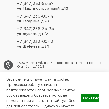
+7(347)263-52-57
ул. Машиностроителей, д.13
+7(347)230-00-14
ул. Гагарина, д.20
+7(347)236-34-34
ул. Жукова, д.11/2
+7(347)232-00-12
ул. Шафиева, д.8/1
450075, Республика Башкортостан, г. Уфа, проспект
Октября, д. 105/3
Этот сайт использует файлы cookie.
ufa.sp2@doctorrb.ru
Продолжая работу с ним, вы
подтверждаете использование сайтом
cookies вашего браузера, которые
Понятно
ГБУЗ РБ Стоматологическая поликлиника №2 г. Уфа
помогают нам делать этот сайт удобнее
для пользователей. Однако вы можете