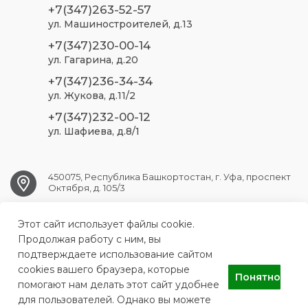
+7(347)263-52-57
ул. Машиностроителей, д.13
+7(347)230-00-14
ул. Гагарина, д.20
+7(347)236-34-34
ул. Жукова, д.11/2
+7(347)232-00-12
ул. Шафиева, д.8/1
450075, Республика Башкортостан, г. Уфа, проспект
Октября, д. 105/3
Этот сайт использует файлы cookie.
ufa.sp2@doctorrb.ru
Продолжая работу с ним, вы
подтверждаете использование сайтом
cookies вашего браузера, которые
Понятно
ГБУЗ РБ Стоматологическая поликлиника №2 г. Уфа
помогают нам делать этот сайт удобнее
для пользователей. Однако вы можете