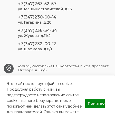
+7(347)263-52-57
ул. Машиностроителей, д.13
+7(347)230-00-14
ул. Гагарина, д.20
+7(347)236-34-34
ул. Жукова, д.11/2
+7(347)232-00-12
ул. Шафиева, д.8/1
450075, Республика Башкортостан, г. Уфа, проспект
Октября, д. 105/3
Этот сайт использует файлы cookie.
ufa.sp2@doctorrb.ru
Продолжая работу с ним, вы
подтверждаете использование сайтом
cookies вашего браузера, которые
Понятно
ГБУЗ РБ Стоматологическая поликлиника №2 г. Уфа
помогают нам делать этот сайт удобнее
для пользователей. Однако вы можете