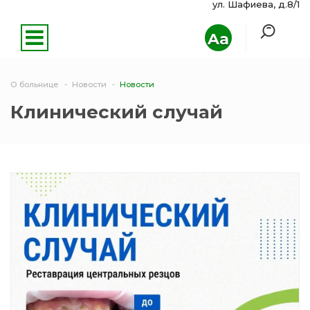
ул. Шафиева, д.8/1
Aa
О больнице
Новости
Новости
Клинический случай