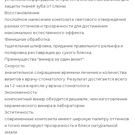
защиты тканей зуба от слюны.
Восстановление:
послойное нанесение композита светового отверждения
разных оттенков и прозрачности для достижения
максимально естественного эффекта.
Финишная обработка:
тщательная шлифовка, придание правильного рельефа и
полировка реставрации до сухого блеска.
Преимущества "винира за один визит":
Скорость:
значительное сокращение времени лечения и количества
визитов к врачу-стоматологу. Результат достигается всего
за 1-2 часа в кресле у врача-стоматолога.
Экономичность:
композитный винир обходится дешевле, чем изготовление
керамического винира в лаборатории.
Эстетичность:
современные композиты имеют широкую палитру оттенков
и точно имитируют прозрачность и блеск натуральной
эмали.