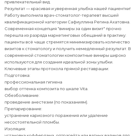
привлекательный вид.
Результат — красивая и уверенная улыбка нашей пациентки!
Работу выполнила врач-стоматолог-терапевт высшей
квалификационной категории Сафиуллина Регина Ахатовна.
Современная концепция "виниры за один визит" прочно
перешла из разряда маркетинговых обещаний в практику:
пациенты всё чаще стремятся минимизировать количество
визитов к стоматологу и получить немедленный результат. В
современной стоматологии композитные виниры широко
используются для создания идеальной зоны улыбки.
Ключевые этапы протокола прямой реставрации:
Подготовка:
профессиональная гигиена
выбор оттенка композита по шкале Vita.
Обезболивание:
проведение анестезии (по показаниям).
Препарирование:
устранение кариозного поражения или удаление
несостоятельной пломбы.
Изоляция:
установка коффердама, оптрагейта или ватных валиков для