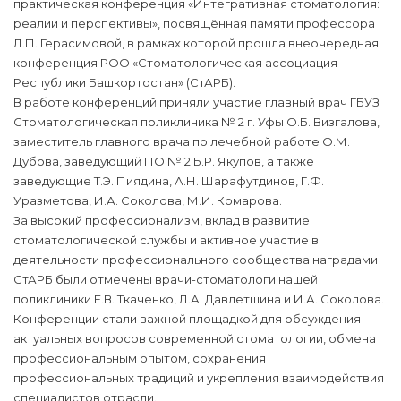
практическая конференция «Интегративная стоматология:
реалии и перспективы», посвящённая памяти профессора
Л.П. Герасимовой, в рамках которой прошла внеочередная
конференция РОО «Стоматологическая ассоциация
Республики Башкортостан» (СтАРБ).
В работе конференций приняли участие главный врач ГБУЗ
Стоматологическая поликлиника № 2 г. Уфы О.Б. Визгалова,
заместитель главного врача по лечебной работе О.М.
Дубова, заведующий ПО № 2 Б.Р. Якупов, а также
заведующие Т.Э. Пиядина, А.Н. Шарафутдинов, Г.Ф.
Уразметова, И.А. Соколова, М.И. Комарова.
За высокий профессионализм, вклад в развитие
стоматологической службы и активное участие в
деятельности профессионального сообщества наградами
СтАРБ были отмечены врачи-стоматологи нашей
поликлиники Е.В. Ткаченко, Л.А. Давлетшина и И.А. Соколова.
Конференции стали важной площадкой для обсуждения
актуальных вопросов современной стоматологии, обмена
профессиональным опытом, сохранения
профессиональных традиций и укрепления взаимодействия
специалистов отрасли.