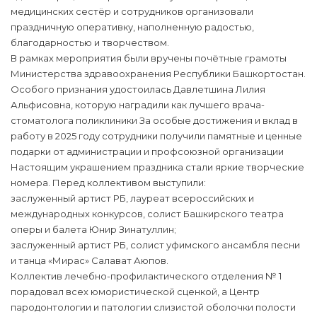
медицинских сестёр и сотрудников организовали
праздничную оперативку, наполненную радостью,
благодарностью и творчеством.
В рамках мероприятия были вручены почётные грамоты
Министерства здравоохранения Республики Башкортостан.
Особого признания удостоилась Давлетшина Лилия
Альфисовна, которую наградили как лучшего врача-
стоматолога поликлиники За особые достижения и вклад в
работу в 2025 году сотрудники получили памятные и ценные
подарки от администрации и профсоюзной организации
Настоящим украшением праздника стали яркие творческие
номера. Перед коллективом выступили:
заслуженный артист РБ, лауреат всероссийских и
международных конкурсов, солист Башкирского театра
оперы и балета Юнир Зинатуллин;
заслуженный артист РБ, солист уфимского ансамбля песни
и танца «Мирас» Салават Аюпов.
Коллектив лечебно-профилактического отделения № 1
порадовал всех юмористической сценкой, а Центр
пародонтологии и патологии слизистой оболочки полости