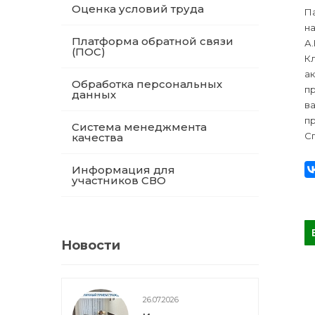
Оценка условий труда
П
н
Платформа обратной связи
А.
(ПОС)
К
ак
Обработка персональных
п
данных
в
пр
Система менеджмента
С
качества
Информация для
участников СВО
Новости
26.07.2026