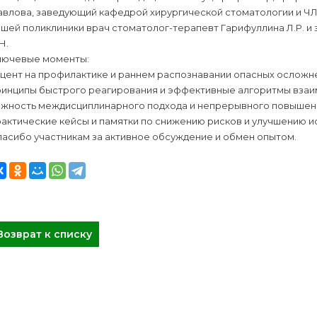
авлова, заведующий кафедрой хирургической стоматологии и ЧЛ
ашей поликлиники врач стоматолог-терапевт Гарифуллина Л.Р.
Н.
лючевые моменты:
цент на профилактике и раннем распознавании опасных осложне
ринципы быстрого реагирования и эффективные алгоритмы взаи
ажность междисциплинарного подхода и непрерывного повышени
актические кейсы и памятки по снижению рисков и улучшению и
пасибо участникам за активное обсуждение и обмен опытом.
Возврат к списку