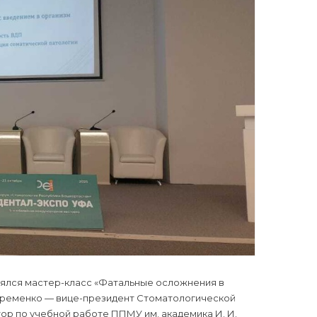
оялся мастер-класс «Фатальные осложнения в
Яременко — вице-президент Стоматологической
ор по учебной работе ППМУ им. академика И. И.