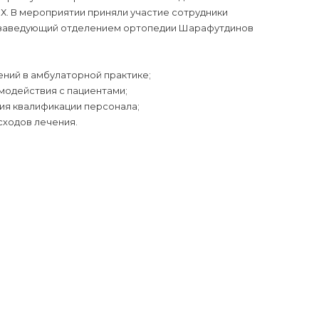
Х. В мероприятии приняли участие сотрудники
 и заведующий отделением ортопедии Шарафутдинов
ний в амбулаторной практике;
модействия с пациентами;
я квалификации персонала;
сходов лечения.