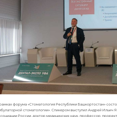
 рамках форума «Стоматология Республики Башкортостан» сост
мбулаторной стоматологии». Спикером выступил Андрей Ильич 
социации России, доктор медицинских наук, профессор, прорект