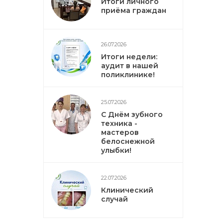
Итоги личного
приёма граждан
26.07.2026
Итоги недели:
аудит в нашей
поликлинике!
25.07.2026
С Днём зубного
техника -
мастеров
белоснежной
улыбки!
22.07.2026
Клинический
случай