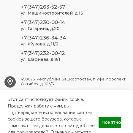
+7(347)263-52-57
ул. Машиностроителей, д.13
+7(347)230-00-14
ул. Гагарина, д.20
+7(347)236-34-34
ул. Жукова, д.11/2
+7(347)232-00-12
ул. Шафиева, д.8/1
450075, Республика Башкортостан, г. Уфа, проспект
Октября, д. 105/3
Этот сайт использует файлы cookie.
ufa.sp2@doctorrb.ru
Продолжая работу с ним, вы
подтверждаете использование сайтом
cookies вашего браузера, которые
Понятно
ГБУЗ РБ Стоматологическая поликлиника №2 г. Уфа
помогают нам делать этот сайт удобнее
для пользователей. Однако вы можете