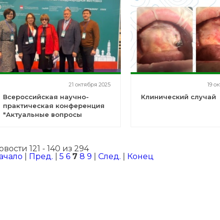
21 октября 2025
19 о
Всероссийская научно-
Клинический случай
практическая конференция
"Актуальные вопросы
стоматологической помощи"
овости 121 - 140 из 294
ачало
|
Пред.
|
5
6
7
8
9
|
След.
|
Конец