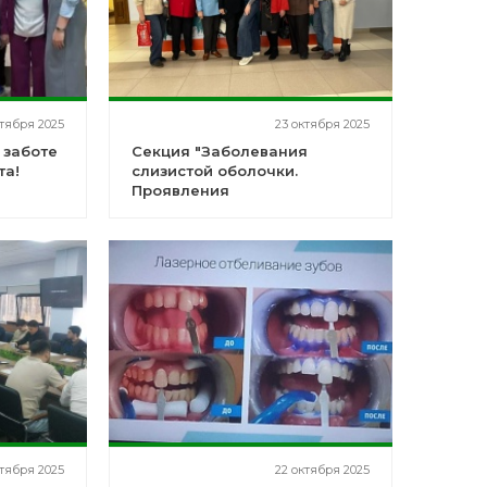
ктября 2025
23 октября 2025
 заботе
Секция "Заболевания
та!
слизистой оболочки.
Проявления
общесоматических
заболеваний"
ктября 2025
22 октября 2025