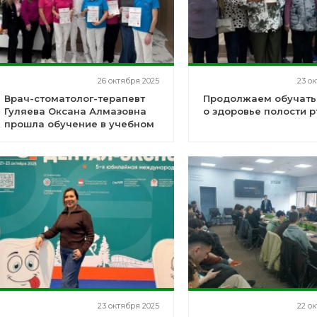
26 октября 2025
23 о
Врач-стоматолог-терапевт
Продолжаем обучать
Гуляева Оксана Алмазовна
о здоровье полости р
прошла обучение в учебном
центре STIDent г. Москва
23 октября 2025
22 о