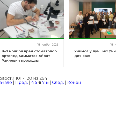
18 ноября 2025
18 
8–9 ноября врач стоматолог-
Учимся у лучших! Уч
ортопед Хамматов Айрат
для вас!
Раилевич проходил
обучение по
микропротезированию зубов
овости 101 - 120 из 294
ачало
|
Пред.
|
4
5
6
7
8
|
След.
|
Конец