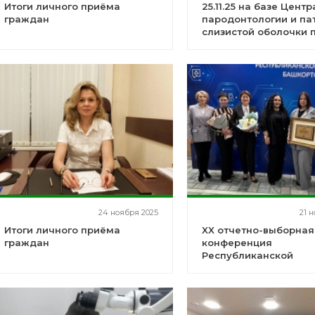
Итоги личного приёма
25.11.25 на базе Центр
граждан
пародонтологии и па
слизистой оболочки 
рта прошел
специализированный
24 ноября 2025
21 
Итоги личного приёма
XX отчетно-выборная
граждан
конференция
Республиканской
организации Профсо
работников
здравоохранения